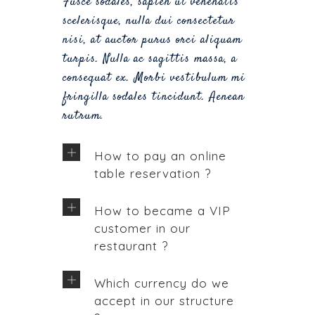
Fusce sodales, sapien ut venenatis
scelerisque, nulla dui consectetur
nisi, at auctor purus orci aliquam
turpis. Nulla ac sagittis massa, a
consequat ex. Morbi vestibulum mi
fringilla sodales tincidunt. Aenean
rutrum.
How to pay an online
table reservation ?
How to became a VIP
customer in our
restaurant ?
Which currency do we
accept in our structure