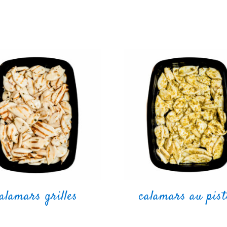
alamars grilles
calamars au pis