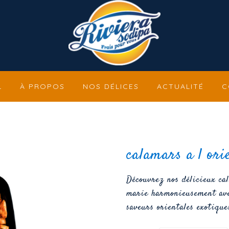
L
À PROPOS
NOS DÉLICES
ACTUALITÉ
C
calamars a l ori
Découvrez nos délicieux cal
marie harmonieusement avec
saveurs orientales exotique