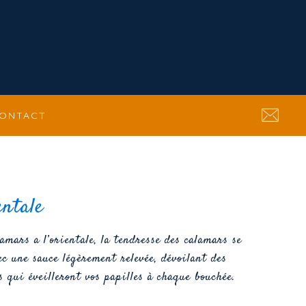
ONTACT
entale
amars a l’orientale, la tendresse des calamars se
 une sauce légèrement relevée, dévoilant des
s qui éveilleront vos papilles à chaque bouchée.