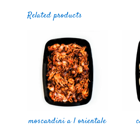
Related products
moscardini a l orientale
c