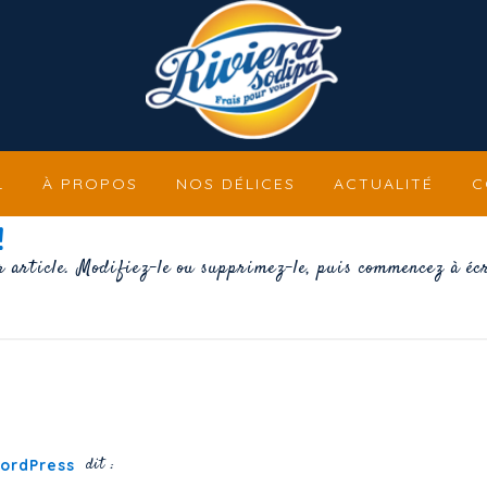
L
À PROPOS
NOS DÉLICES
ACTUALITÉ
C
!
 article. Modifiez-le ou supprimez-le, puis commencez à écr
dit :
ordPress