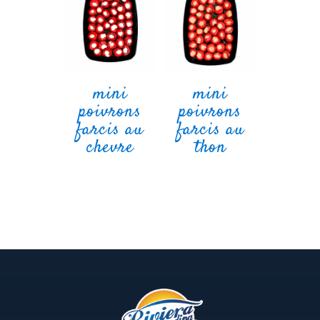
mini
mini
poivrons
poivrons
farcis au
farcis au
chevre
thon