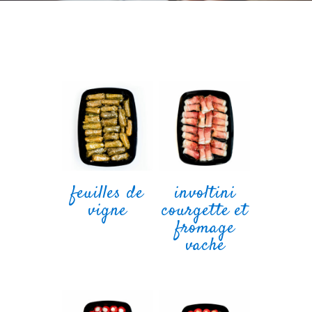
feuilles de
involtini
vigne
courgette et
fromage
vache