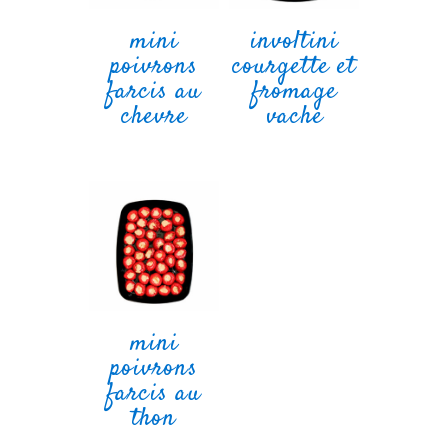
mini
involtini
poivrons
courgette et
farcis au
fromage
chevre
vache
mini
poivrons
farcis au
thon