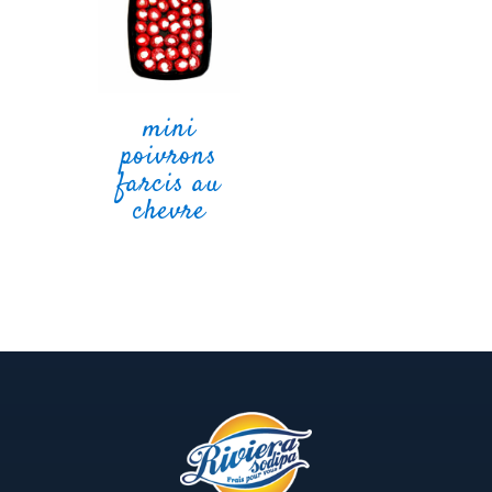
mini
poivrons
farcis au
chevre