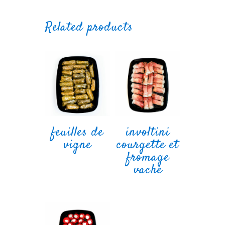
Related products
feuilles de
involtini
vigne
courgette et
fromage
vache