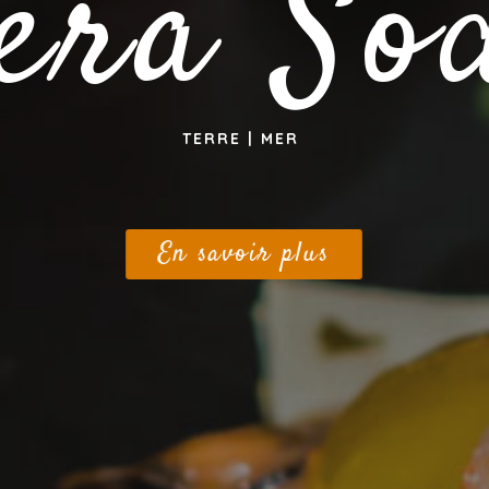
era So
TERRE | MER
En savoir plus